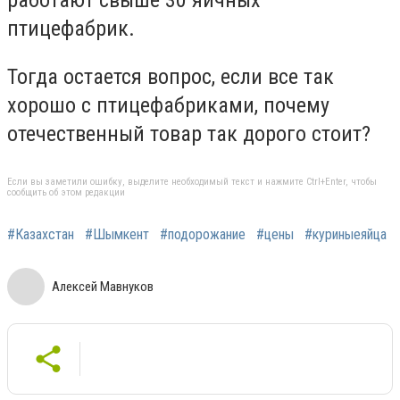
работают свыше 30 яичных
птицефабрик.
Тогда остается вопрос, если все так
хорошо с птицефабриками, почему
отечественный товар так дорого стоит?
Если вы заметили ошибку, выделите необходимый текст и нажмите Ctrl+Enter, чтобы
сообщить об этом редакции
#Казахстан
#Шымкент
#подорожание
#цены
#куриныеяйца
Алексей Мавнуков