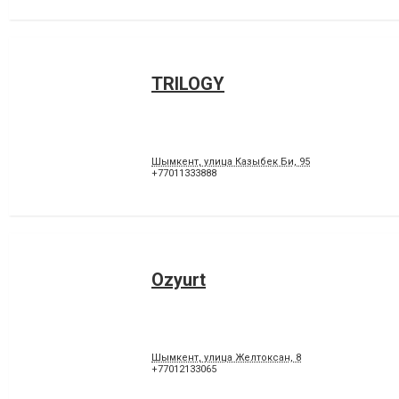
TRILOGY
Шымкент, улица Казыбек Би, 95
+77011333888
Ozyurt
Шымкент, улица Желтоксан, 8
+77012133065