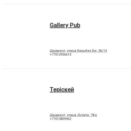
Gallery Pub
Шымкент, улица Казыбек Би, 36/13
+77012956613
Теріскей
Шымкент, улица Дулати, 78-а
+77013809962