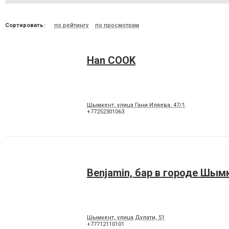
Сортировать:
по рейтингу
по просмотрам
Han COOK
Шымкент, улица Гани Иляева, 47/1
+77252301063
Benjamin, бар в городе Шым
Шымкент, улица Дулати, 51
+77712110101