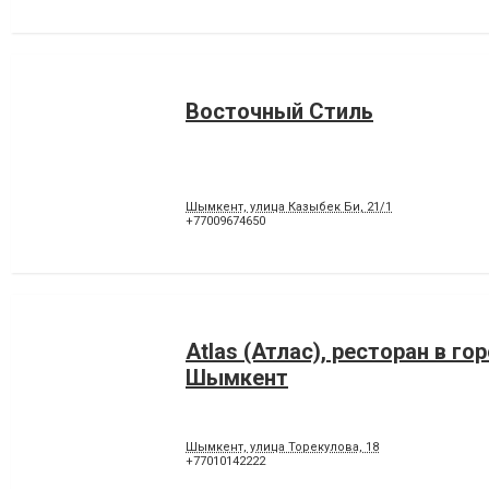
Восточный Стиль
Шымкент, улица Казыбек Би, 21/1
+77009674650
Atlas (Атлас), ресторан в го
Шымкент
Шымкент, улица Торекулова, 18
+77010142222