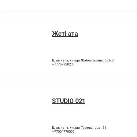
Жетi ата
Шымкент, улица Жибек жолы, 581/3
+77757920230
STUDIO 021
Шымкент, улица Торекулова, 61
+77004770000