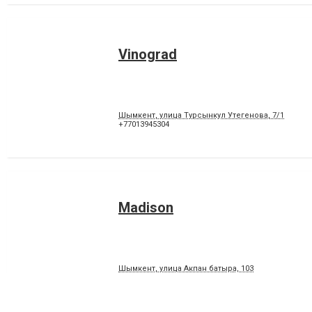
Vinograd
Шымкент, улица Турсынкул Утегенова, 7/1
+77013945304
Madison
Шымкент, улица Акпан батыра, 103
+77016288732