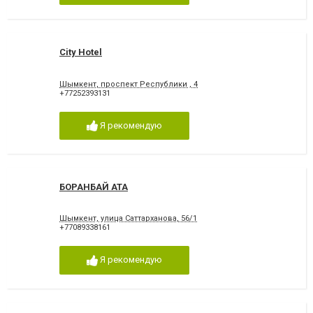
City Hotel
Шымкент, проспект Республики , 4
+77252393131
Я рекомендую
БОРАНБАЙ АТА
Шымкент, улица Саттарханова, 56/1
+77089338161
Я рекомендую