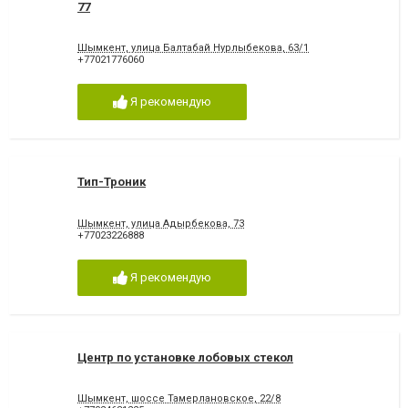
77
Шымкент, улица Балтабай Нурлыбекова, 63/1
+77021776060
Я рекомендую
Тип-Троник
Шымкент, улица Адырбекова, 73
+77023226888
Я рекомендую
Центр по установке лобовых стекол
Шымкент, шоссе Тамерлановское, 22/8