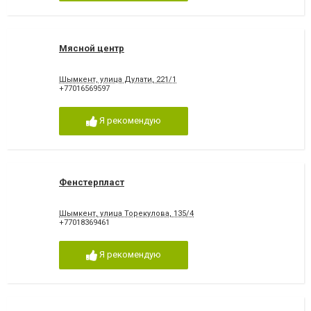
Мясной центр
Шымкент, улица Дулати, 221/1
+77016569597
Я рекомендую
Фенстерпласт
Шымкент, улица Торекулова, 135/4
+77018369461
Я рекомендую