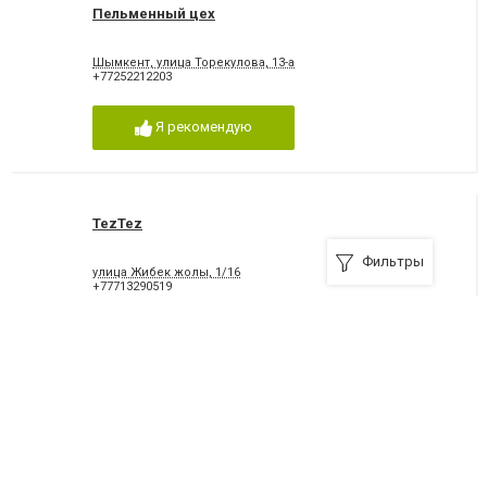
Пельменный цех
Шымкент, улица Торекулова, 13-а
+77252212203
Я рекомендую
TezTez
Фильтры
улица Жибек жолы, 1/16
+77713290519
Я рекомендую
Дәмді ет
проспект Тауке Хана , 68/1