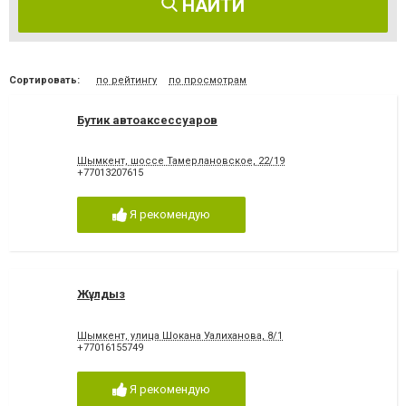
НАЙТИ
Сортировать:
по рейтингу
по просмотрам
Бутик автоаксессуаров
Шымкент, шоссе Тамерлановское, 22/19
+77013207615
Я рекомендую
Жұлдыз
Шымкент, улица Шокана Уалиханова, 8/1
+77016155749
Я рекомендую