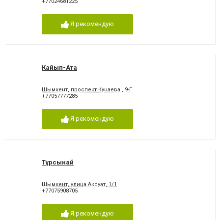
+77024681225
Я рекомендую
Кайып-Ата
Шымкент, проспект Кунаева , 9-Г
+77057777285
Я рекомендую
Тұрсынай
Шымкент, улица Аксуат, 1/1
+77075908705
Я рекомендую