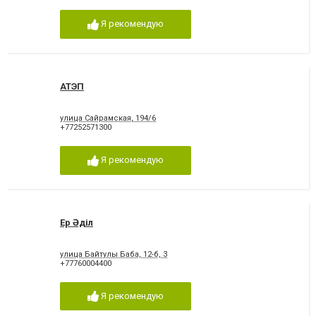
Я рекомендую
АТЭП
улица Сайрамская, 194/6
+77252571300
Я рекомендую
Ер Әділ
улица Байтулы Баба, 12-б, 3
+77760004400
Я рекомендую