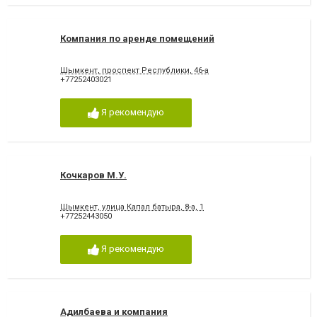
Компания по аренде помещений
Шымкент, проспект Республики, 46-а
+77252403021
Я рекомендую
Кочкаров М.У.
Шымкент, улица Капал батыра, 8-а, 1
+77252443050
Я рекомендую
Адилбаева и компания