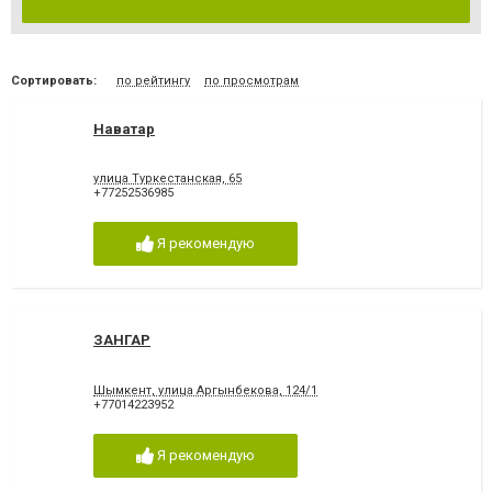
Сортировать:
по рейтингу
по просмотрам
Наватар
улица Туркестанская, 65
+77252536985
Я рекомендую
ЗАНГАР
Шымкент, улица Аргынбекова, 124/1
+77014223952
Я рекомендую