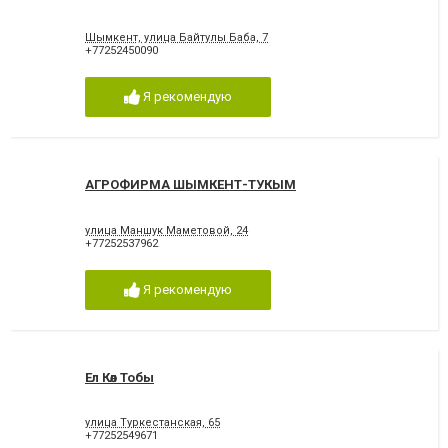
Шымкент, улица Байтулы Баба, 7
+77252450090
Я рекомендую
АГРОФИРМА ШЫМКЕНТ-ТУКЫМ
улица Маншук Маметовой, 24
+77252537962
Я рекомендую
Ел Көл Тобы
улица Туркестанская, 65
+77252549671