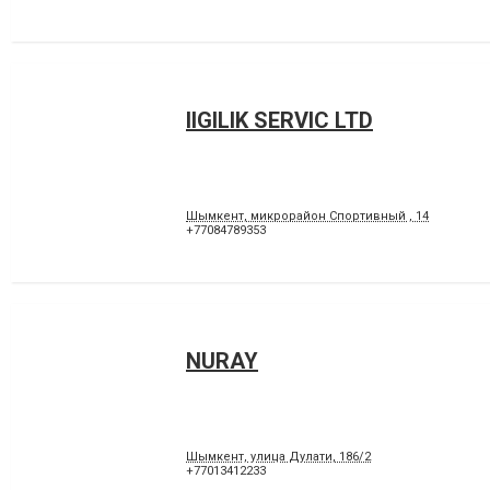
IIGILIK SERVIC LTD
Шымкент, микрорайон Спортивный , 14
+77084789353
NURAY
Шымкент, улица Дулати, 186/2
+77013412233