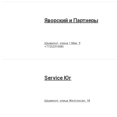
Яворский и Партнеры
Шымкент, улица 1 Мая, 9
+77252310585
Service Юг
Шымкент, улица Желтоксан, 18
+77252338808