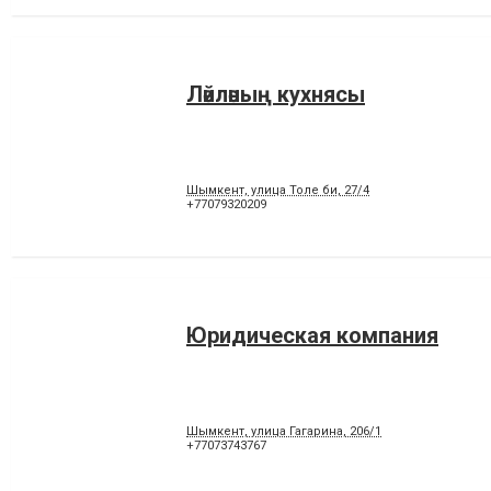
Ләйләның кухнясы
Шымкент, улица Толе би, 27/4
+77079320209
Юридическая компания
Шымкент, улица Гагарина, 206/1
+77073743767