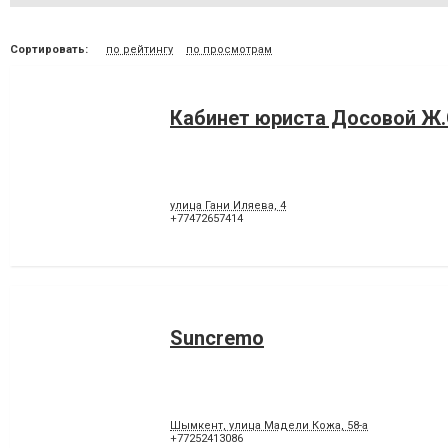
Сортировать:
по рейтингу
по просмотрам
Кабинет юриста Досовой Ж.
улица Гани Иляева, 4
+77472657414
Suncremo
Шымкент, улица Мадели Кожа, 58-а
+77252413086