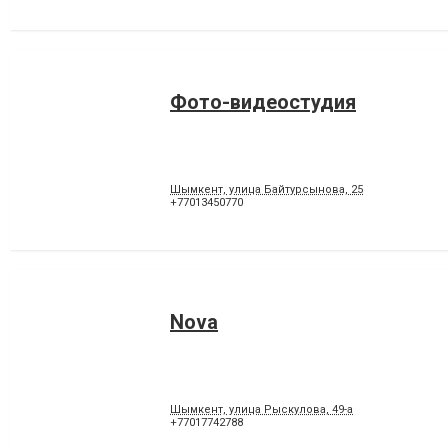
Фото-видеостудия
Шымкент, улица Байтурсынова, 25
+77013450770
Nova
Шымкент, улица Рыскулова, 49-а
+77017742788