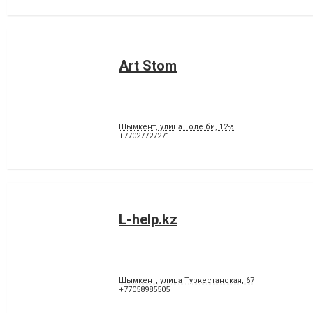
Art Stom
Шымкент, улица Толе би, 12-а
+77027727271
L-help.kz
Шымкент, улица Туркестанская, 67
+77058985505