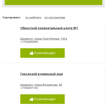
Сортировать:
по рейтингу
по просмотрам
Областной перинатальный центр №1
Шымкент, улица Гани Иляева, 142-а
+77252432344
Я рекомендую
Городской родильный дом
Шымкент, улица Алдиярова, 60
+77252571142
Я рекомендую