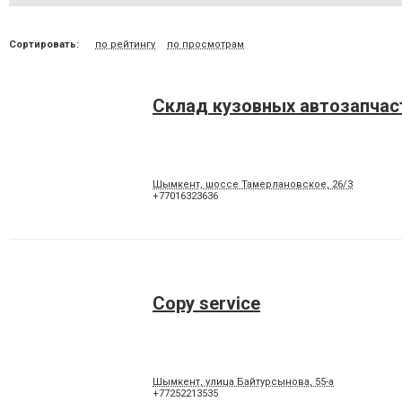
Сортировать:
по рейтингу
по просмотрам
Склад кузовных автозапчас
Шымкент, шоссе Тамерлановское, 26/3
+77016323636
Copy service
Шымкент, улица Байтурсынова, 55-а
+77252213535