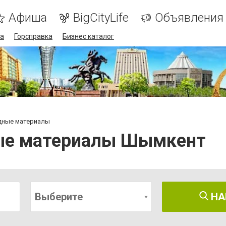
Афиша
BigCityLife
Объявления
а
Горсправка
Бизнес каталог
дные материалы
ные материалы Шымкент
Выберите
НА