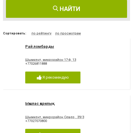
НАЙТИ
Сортировать:
по рейтингу
по просмотрам
Рай ломбарды
Шымкент, микрорайон 17-й, 13
+77026811888
Я рекомендую
Ықылас қарилық
Шымкент, микрорайон Север , 39/3
+77027070800