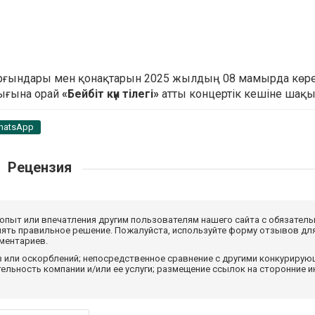
ұрғындары мен қонақтарын 2025 жылдың 08 мамырда көр
дығына
орай
«Бейбіт күн тілегі»
атты концертік кешіне шақ
hatsApp
Рецензия
 опыт или впечатления другим пользователям нашего сайта с обязатель
нять правильное решение. Пожалуйста, используйте форму отзывов для
мментариев.
з или оскорблений; непосредственное сравнение с другими конкуриру
льность компании и/или ее услуги; размещение ссылок на сторонние и