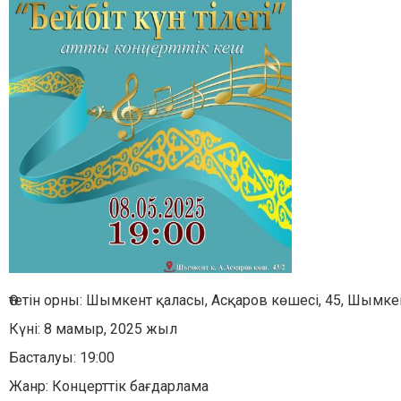
Өтетін орны: Шымкент қаласы, Асқаров көшесі, 45, Шымк
Күні: 8 мамыр, 2025 жыл
Басталуы: 19:00
Жанр: Концерттік бағдарлама