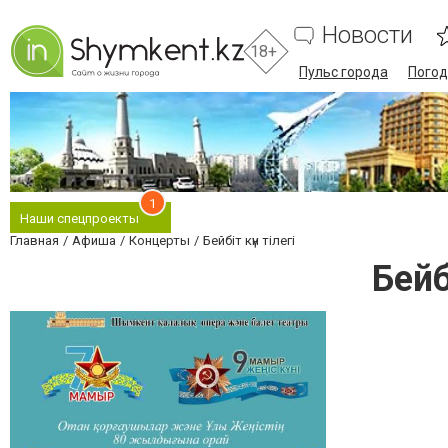
Новости
18+
Пульс города
Погод
1
Наши спецпроекты
Главная
Афиша
Концерты
Бейбіт күн тілегі
Бейб