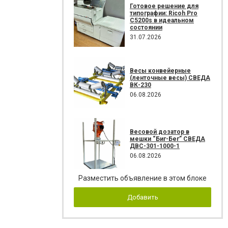
Готовое решение для
типографии: Ricoh Pro
C5200s в идеальном
состоянии
31.07.2026
Весы конвейерные
(ленточные весы) СВЕДА
ВК-230
06.08.2026
Весовой дозатор в
мешки “Биг-Бег” СВЕДА
ДВС-301-1000-1
06.08.2026
Разместить объявление в этом блоке
Добавить