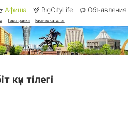
Афиша
BigCityLife
Объявления
а
Горсправка
Бизнес каталог
іт күн тілегі