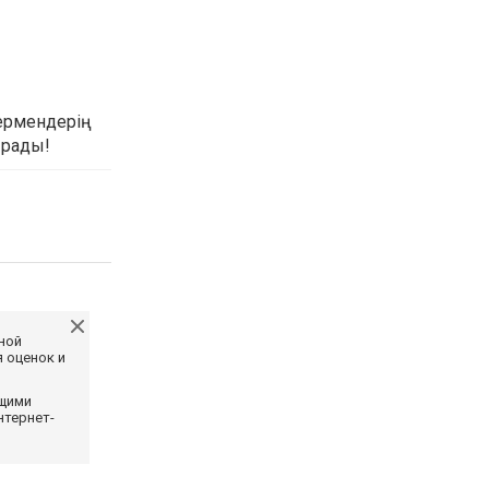
ермендерің
ырады!
ной
 оценок и
ющими
нтернет-