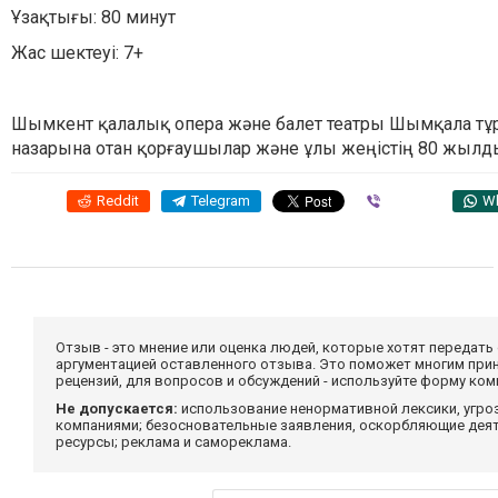
Ұзақтығы: 80 минут
Жас шектеуі: 7+
Шымкент қалалық опера және балет театры Шымқала т
назарына отан қорғаушылар және ұлы жеңістің 80 жыл
Reddit
Telegram
Viber
W
Отзыв - это мнение или оценка людей, которые хотят передать
аргументацией оставленного отзыва. Это поможет многим при
рецензий, для вопросов и обсуждений - используйте форму ко
Не допускается:
использование ненормативной лексики, угро
компаниями; безосновательные заявления, оскорбляющие деяте
ресурсы; реклама и самореклама.