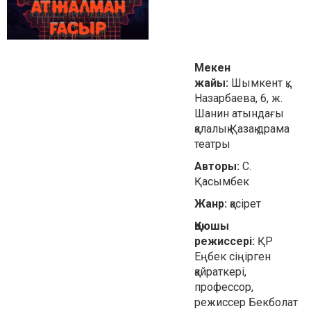
Мекен
жайы:
Шымкент қ.,
Назарбаева, 6, ж.
Шанин атындағы
қалалық Қазақ драма
театры
Авторы:
С.
Қасымбек
Жанр:
қасірет
Қоюшы
режиссері:
ҚР
Еңбек сіңірген
қайраткері,
профессор,
режиссер Бекболат