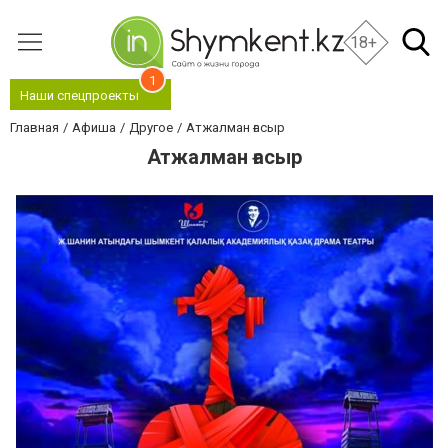
18+
1
Наши спецпроекты
Главная
Афиша
Другое
Атжалман ғасыр
Атжалман ғасыр