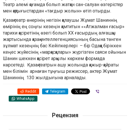
Театр әлемі қоғамда болып жатқан сан-салуан өзгерістер
мен қақтығыстардан «тағдыр жолын» өтіп отырды.
Қазақ театр өнерінің негізін қалаушы Жұмат Шаниннің
өмірінің ең соңғы кезеңін қамтитын ««Атжалман ғасыр»
тарихи қасіретінің өзегі болып ХХ ғасырдың алғашқы
жартысында қазақ интеллегенциясының басына төнген
зұлмат кезеңнің бас Кейіпкерлері – бір Одаққа біріккен
кеңес жүйесінің «марқасқалары» жүргізген саяси ойынын
Шанин шеккен қасірет арқылы көркем формада
көрсетеді. Қазақ театрын ашу жолында қажыр-қайраты
мен білімін арнаған тұңғыш режиссер, актер Жұмат
Шаниннің 130 жылдығына арналады.
Reddit
Telegram
Viber
WhatsApp
Рецензия