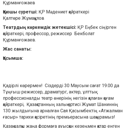
Құрманғожаев
Қоюшы суретші:
ҚР Мәдениет қайраткері
Қалтөре Жұмақұлов
Театрдың көркемдік жетекшісі:
ҚР Еңбек сіңірген
қайраткері, профессор, режиссер Бекболат
Құрманғожаев.
Жас санаты:
Қосымша:
Қадірлі көрермен! Сіздерді 30 Маусым сағат 19.00 да
Тұңғыш режиссер, драматург, актер, ұлттық
профессионалды театр өнерінің негізін қалаған қоғам
қайраткері, Қазақстанның халық артисі Жұмат Шаниннің
130 жылдығына арналған Сая Қасымбектің «Атжалман
ғасыр» тарихи қасіретінің премьерасына шақырамыз!
Қазақ халқы жаңа формаға ауысқан кезеңмен қатар енген