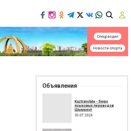
Спецраздел
Новости спорта
Объявления
Kaztranslate - бюро
языковых переводов
Шымкент
30.07.2026