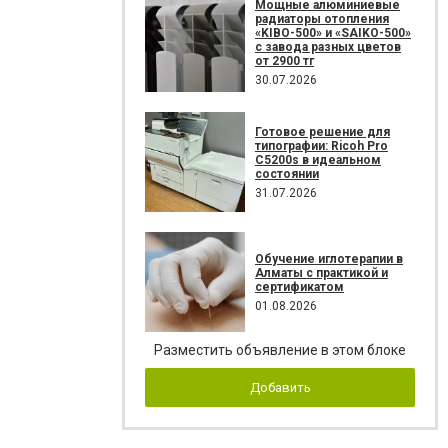
Мощные алюминиевые
радиаторы отопления
«KIBO-500» и «SAIKO-500»
с завода разных цветов
от 2900 тг
30.07.2026
Готовое решение для
типографии: Ricoh Pro
C5200s в идеальном
состоянии
31.07.2026
Обучение иглотерапии в
Алматы с практикой и
сертификатом
01.08.2026
Разместить объявление в этом блоке
Добавить