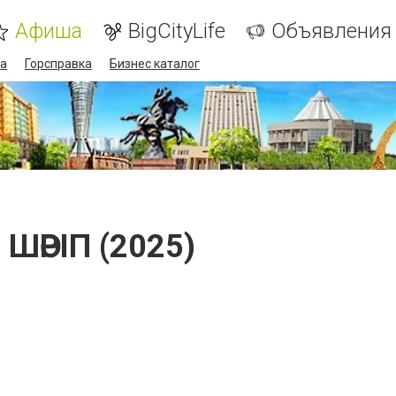
Афиша
BigCityLife
Объявления
а
Горсправка
Бизнес каталог
и ШӘРІП (2025)