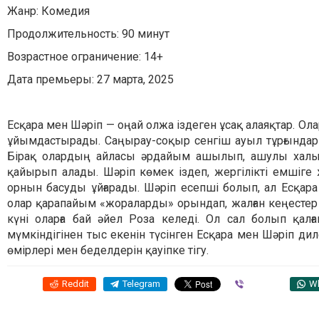
Жанр: Комедия
Продолжительность: 90 минут
Возрастное ограничение: 14+
Дата премьеры: 27 марта, 2025
Есқара мен Шәріп — оңай олжа іздеген ұсақ алаяқтар. Ола
ұйымдастырады. Саңырау-соқыр сенгіш ауыл тұрғындарын
Бірақ олардың айласы әрдайым ашылып, ашулы халықт
қайырып алады. Шәріп көмек іздеп, жергілікті емшіге 
орнын басуды ұйғарады. Шәріп есепші болып, ал Есқар
олар қарапайым «жораларды» орындап, жалған кеңестер 
күні оларға бай әйел Роза келеді. Ол сал болып қал
мүмкіндігінен тыс екенін түсінген Есқара мен Шәріп ди
өмірлері мен беделдерін қауіпке тігу.
Reddit
Telegram
Viber
W