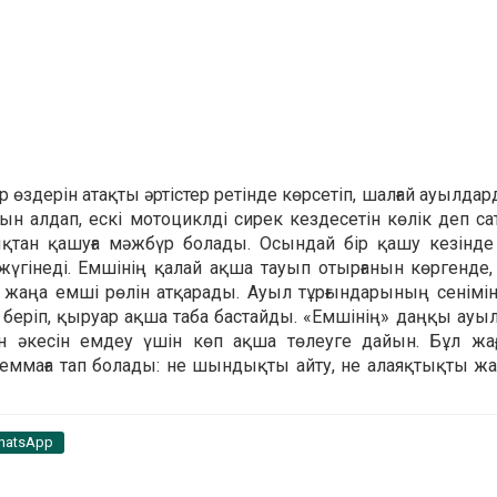
р өздерін атақты әртістер ретінде көрсетіп, шалғай ауылда
 алдап, ескі мотоциклді сирек кездесетін көлік деп са
ан қашуға мәжбүр болады. Осындай бір қашу кезінде 
жүгінеді. Емшінің қалай ақша тауып отырғанын көргенде
а жаңа емші рөлін атқарады. Ауыл тұрғындарының сенімі
беріп, қыруар ақша таба бастайды. «Емшінің» даңқы ауыл
ған әкесін емдеу үшін көп ақша төлеуге дайын. Бұл жа
леммаға тап болады: не шындықты айту, не алаяқтықты жа
hatsApp