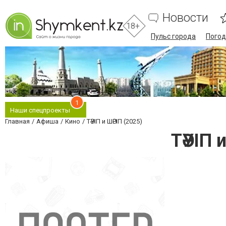
Новости
18+
Пульс города
Погод
1
Наши спецпроекты
Главная
Афиша
Кино
ТӘУІП и ШӘРІП (2025)
ТӘУІП 