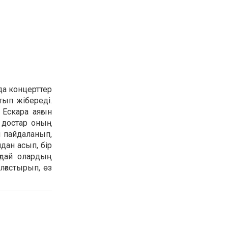
рда концерттер
тып жібереді.
Ескара аяғын
, достар оның
н пайдаланып,
дан асып, бір
ғдай олардың
лғастырып, өз