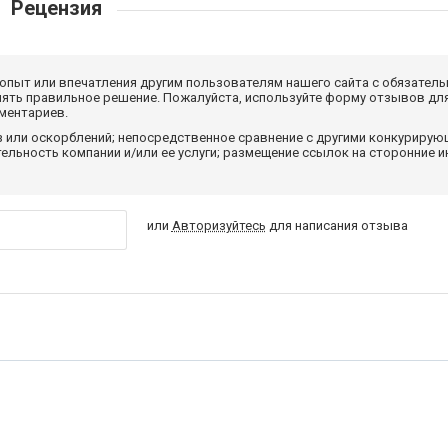
Рецензия
 опыт или впечатления другим пользователям нашего сайта с обязатель
нять правильное решение. Пожалуйста, используйте форму отзывов для
мментариев.
з или оскорблений; непосредственное сравнение с другими конкуриру
льность компании и/или ее услуги; размещение ссылок на сторонние и
или
Авторизуйтесь
для написания отзыва