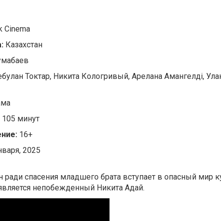
k Cinema
:
Казахстан
умабаев
булан Токтар, Никита Кологривый, Арелана Амангелді, Ула
ама
:
105 минут
ние:
16+
нваря, 2025
 ради спасения младшего брата вступает в опасный мир 
является непобежденный Никита Адай.