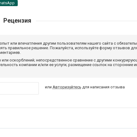
hatsApp
Рецензия
 опыт или впечатления другим пользователям нашего сайта с обязатель
нять правильное решение. Пожалуйста, используйте форму отзывов для
мментариев.
з или оскорблений; непосредственное сравнение с другими конкуриру
льность компании и/или ее услуги; размещение ссылок на сторонние и
или
Авторизуйтесь
для написания отзыва