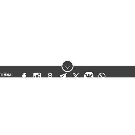
к нам :
 17809-СИ от 26 июля 2019 года
ены. Ретрансляция и цитирование материалов разрешается при указании ги
кста
енциальности
Правила сайта
Правила классифайд