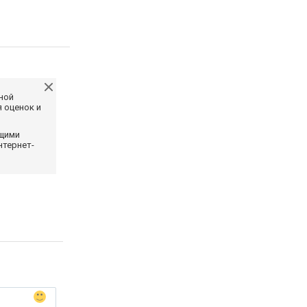
ной
 оценок и
ющими
нтернет-