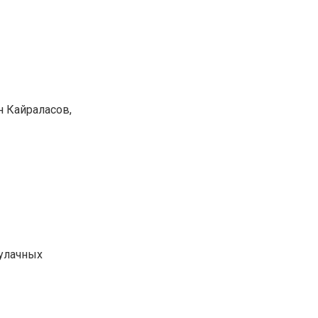
н Кайраласов,
кулачных