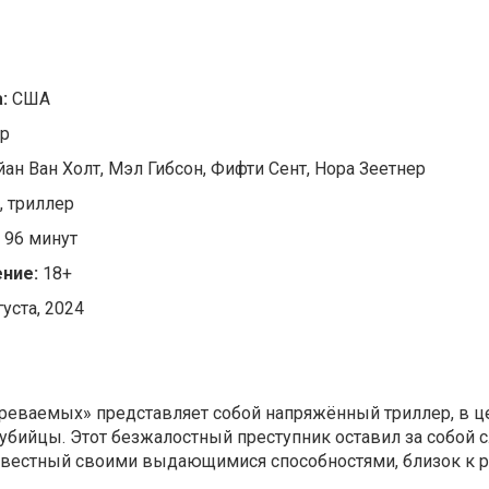
а:
США
ар
ан Ван Холт, Мэл Гибсон, Фифти Сент, Нора Зеетнер
, триллер
:
96 минут
ние:
18+
густа, 2024
реваемых» представляет собой напряжённый триллер, в ц
убийцы. Этот безжалостный преступник оставил за собой с
 известный своими выдающимися способностями, близок к