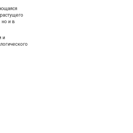
ающаяся
 растущего
 но и в
 и
ологического