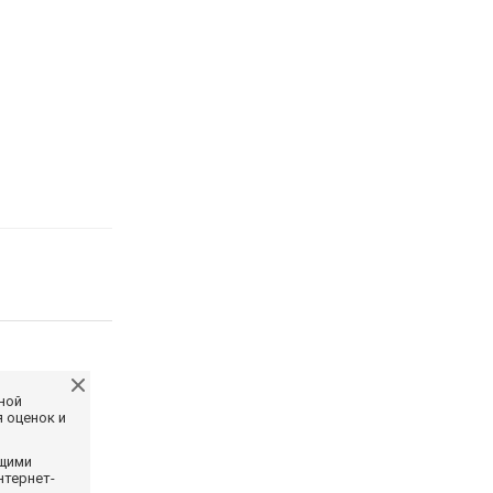
ной
 оценок и
ющими
нтернет-