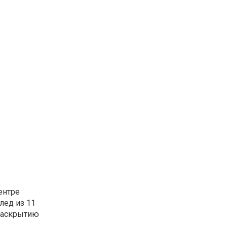
ентре
лед из 11
 раскрытию