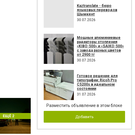
Kaztranslate - бюро
языковых переводов
Шымкент
30.07.2026
Мощные алюминиевые
радиаторы отопления
«KIBO-500» и «SAIKO-500»
с завода разных цветов
от 2900 тг
30.07.2026
Готовое решение для
типографии: Ricoh Pro
C5200s в идеальном
состоянии
31.07.2026
Разместить объявление в этом блоке
ЕЩЁ 2
Добавить