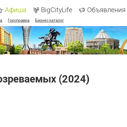
Афиша
BigCityLife
Объявления
а
Горсправка
Бизнес каталог
озреваемых (2024)