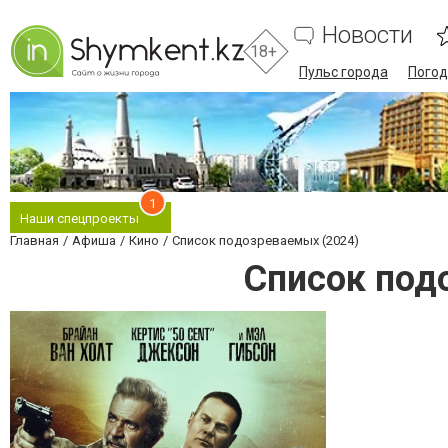
Новости
18+
Пульс города
Погод
1
Наши спецпроекты
Главная
Афиша
Кино
Список подозреваемых (2024)
Список под