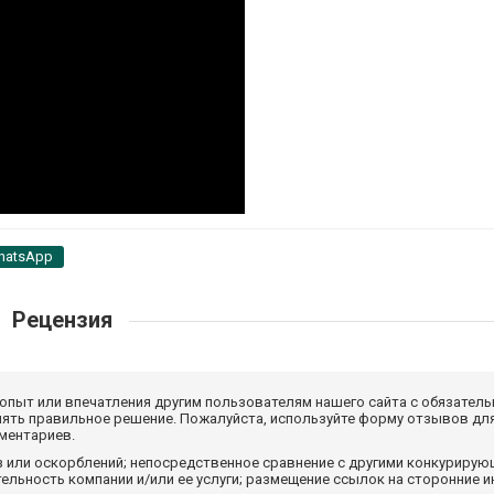
hatsApp
Рецензия
 опыт или впечатления другим пользователям нашего сайта с обязатель
нять правильное решение. Пожалуйста, используйте форму отзывов для
мментариев.
з или оскорблений; непосредственное сравнение с другими конкуриру
льность компании и/или ее услуги; размещение ссылок на сторонние и