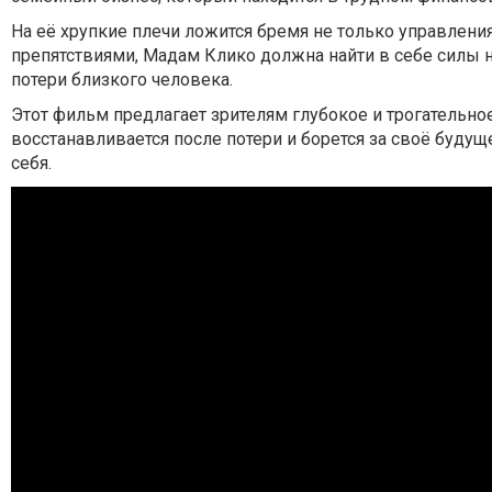
На её хрупкие плечи ложится бремя не только управлени
препятствиями, Мадам Клико должна найти в себе силы н
потери близкого человека.
Этот фильм предлагает зрителям глубокое и трогательн
восстанавливается после потери и борется за своё будущ
себя.