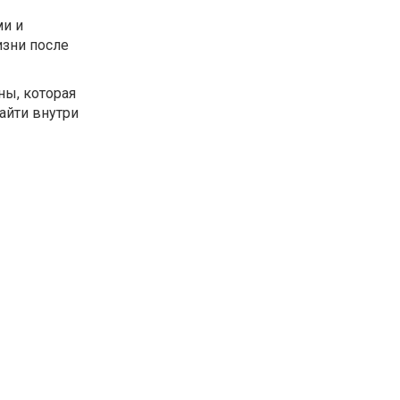
ми и
изни после
ны, которая
айти внутри