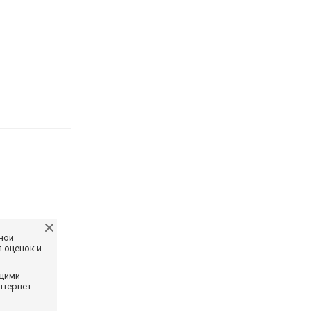
ной
 оценок и
ющими
нтернет-