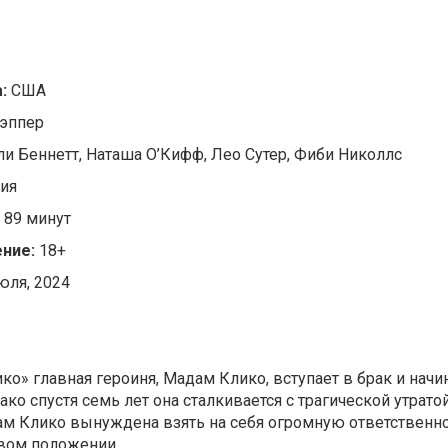
а:
США
Нэппер
ли Беннетт, Наташа О’Кифф, Лео Сутер, Фиби Николлс
ия
:
89 минут
ние:
18+
юля, 2024
о» главная героиня, Мадам Клико, вступает в брак и начи
ко спустя семь лет она сталкивается с трагической утрато
м Клико вынуждена взять на себя огромную ответственно
овом положении.