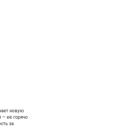
нает новую
й — её горячо
сть за