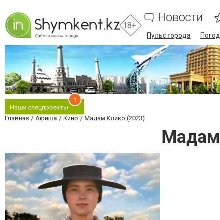
Новости
18+
Пульс города
Погод
1
Наши спецпроекты
Главная
Афиша
Кино
Мадам Клико (2023)
Мадам 