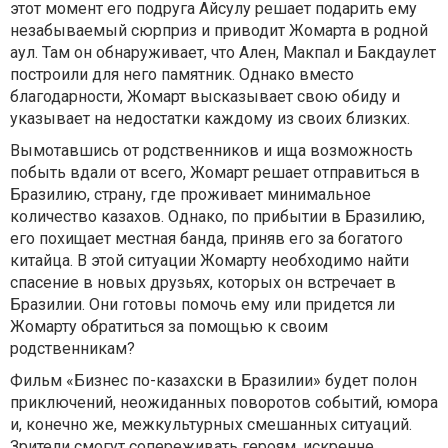
этот момент его подруга Айсулу решает подарить ему
незабываемый сюрприз и приводит Жомарта в родной
аул. Там он обнаруживает, что Ален, Макпал и Бакдаулет
построили для него памятник. Однако вместо
благодарности, Жомарт высказывает свою обиду и
указывает на недостатки каждому из своих близких.
Вымотавшись от родственников и ища возможность
побыть вдали от всего, Жомарт решает отправиться в
Бразилию, страну, где проживает минимальное
количество казахов. Однако, по прибытии в Бразилию,
его похищает местная банда, приняв его за богатого
китайца. В этой ситуации Жомарту необходимо найти
спасение в новых друзьях, которых он встречает в
Бразилии. Они готовы помочь ему или придется ли
Жомарту обратиться за помощью к своим
родственникам?
Фильм «Бизнес по-казахски в Бразилии» будет полон
приключений, неожиданных поворотов событий, юмора
и, конечно же, межкультурных смешанных ситуаций.
Зрители смогут сопереживать героям, искренне