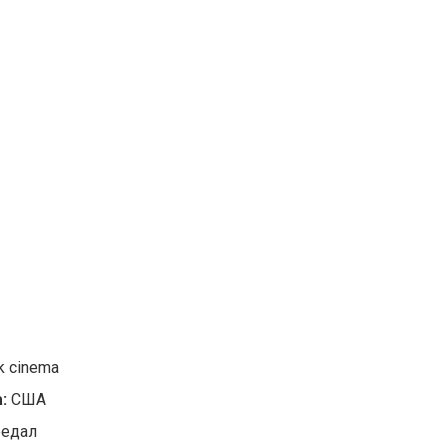
k cinema
:
США
редал