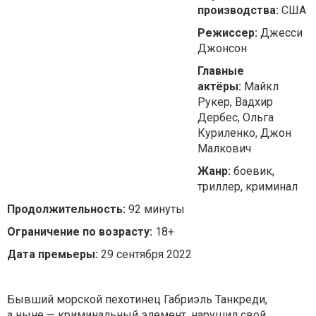
производства:
США
Режиссер:
Джесси
Джонсон
Главные
актёры:
Майкл
Рукер, Вадхир
Дербес, Ольга
Куриленко, Джон
Малкович
Жанр:
боевик,
триллер, криминал
Продолжительность:
92 минуты
Ограничение по возрасту:
18+
Дата премьеры:
29 сентября 2022
Бывший морской пехотинец Габриэль Танкреди,
а ныне — криминальный элемент, нарушил свой