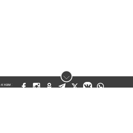
к нам :
 17809-СИ от 26 июля 2019 года
ены. Ретрансляция и цитирование материалов разрешается при указании ги
кста