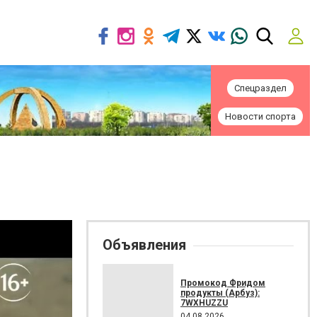
Спецраздел
Новости спорта
Объявления
Промокод Фридом
продукты (Арбуз):
7WXHUZZU
04.08.2026