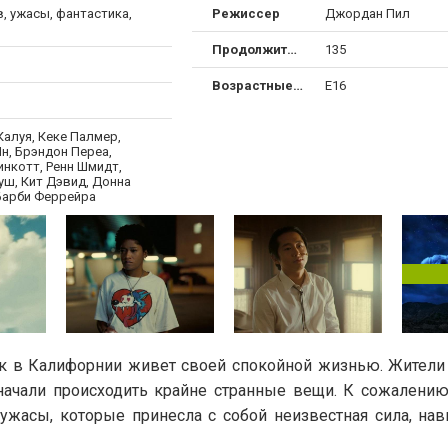
, ужасы, фантастика,
Режиссер
Джордан Пил
Продолжительность
135
Возрастные ограничения
Е16
Калуя, Кеке Палмер,
н, Брэндон Переа,
инкотт, Ренн Шмидт,
уш, Кит Дэвид, Донна
Барби Феррейра
 в Калифорнии живет своей спокойной жизнью. Жители р
 начали происходить крайне странные вещи. К сожалению
 ужасы, которые принесла с собой неизвестная сила, на