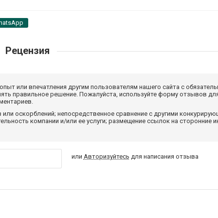
hatsApp
Рецензия
 опыт или впечатления другим пользователям нашего сайта с обязатель
нять правильное решение. Пожалуйста, используйте форму отзывов для
мментариев.
з или оскорблений; непосредственное сравнение с другими конкуриру
льность компании и/или ее услуги; размещение ссылок на сторонние и
или
Авторизуйтесь
для написания отзыва