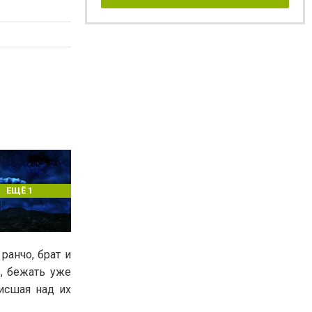
ЕЩЁ 1
анчо, брат и
, бежать уже
висшая над их