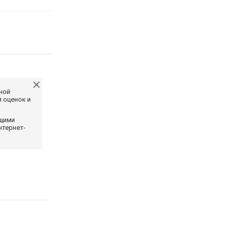
ной
 оценок и
ющими
нтернет-