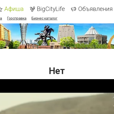
Афиша
BigCityLife
Объявления
а
Горсправка
Бизнес каталог
Нет