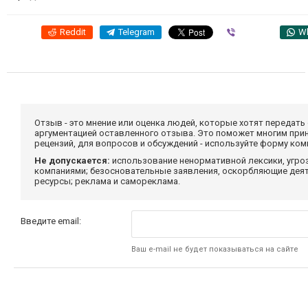
Reddit
Telegram
Viber
W
Отзыв - это мнение или оценка людей, которые хотят передать
аргументацией оставленного отзыва. Это поможет многим при
рецензий, для вопросов и обсуждений - используйте форму ко
Не допускается:
использование ненормативной лексики, угро
компаниями; безосновательные заявления, оскорбляющие деяте
ресурсы; реклама и самореклама.
Введите email:
Ваш e-mail не будет показываться на сайте