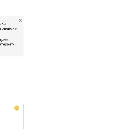
ной
 оценок и
ющими
нтернет-