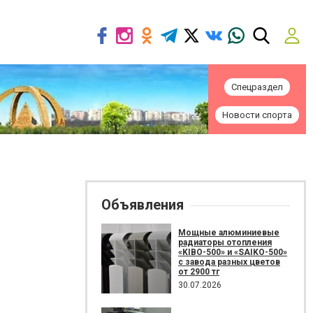
Спецраздел
Новости спорта
Объявления
Мощные алюминиевые
радиаторы отопления
«KIBO-500» и «SAIKO-500»
с завода разных цветов
от 2900 тг
30.07.2026