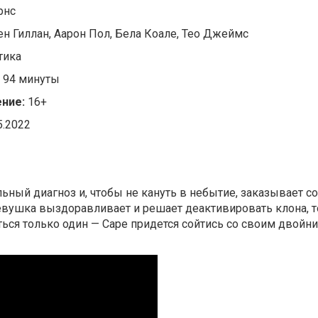
рнс
ен Гиллан, Аарон Пол, Бела Коале, Тео Джеймс
тика
:
94 минуты
ние:
16+
5.2022
льный диагноз и, чтобы не кануть в небытие, заказывает с
евушка выздоравливает и решает деактивировать клона, т
ься только один — Саре придется сойтись со своим двойн