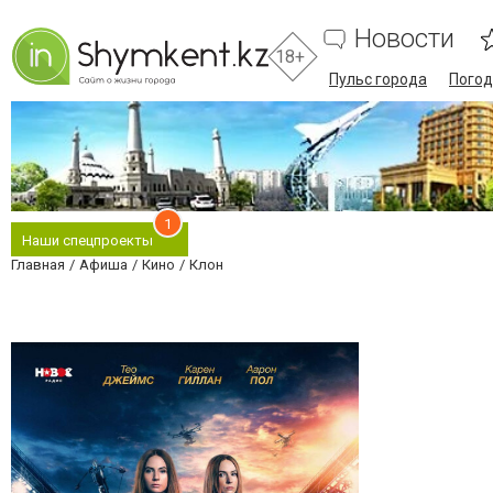
Новости
18+
Пульс города
Погод
1
Наши спецпроекты
Главная
Афиша
Кино
Клон