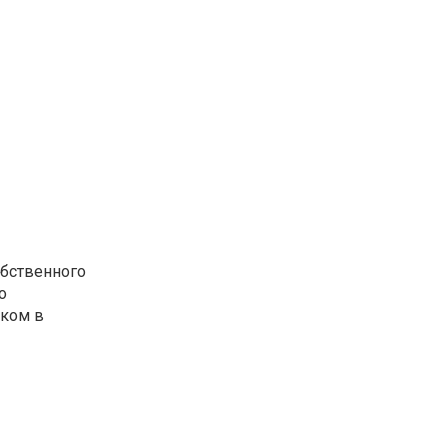
обственного
о
иком в