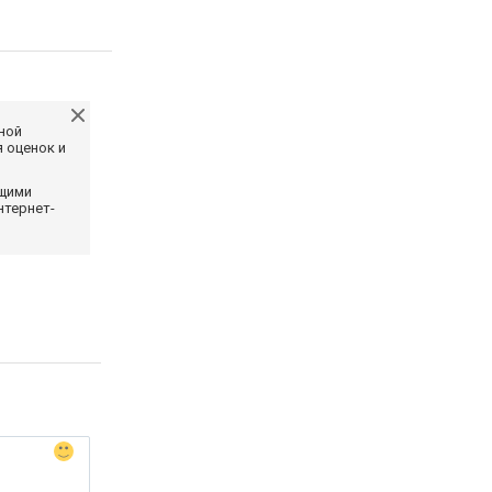
ной
 оценок и
ющими
нтернет-