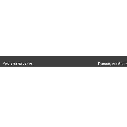
Реклама на сайте
Присоединяйтесь 
Франшиза "CitySites"
info@inshymkent.kz
О проекте
Телефон: +7 (700) 978 78 35
Свидетельство №
Все права защищ
первом абзаце те
Политика конфид