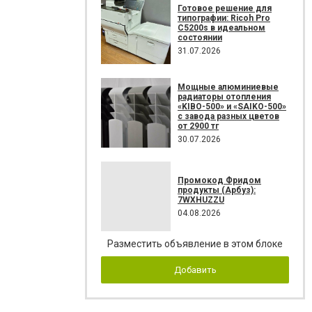
Готовое решение для
типографии: Ricoh Pro
C5200s в идеальном
состоянии
31.07.2026
Мощные алюминиевые
радиаторы отопления
«KIBO-500» и «SAIKO-500»
с завода разных цветов
от 2900 тг
30.07.2026
Промокод Фридом
продукты (Арбуз):
7WXHUZZU
04.08.2026
Разместить объявление в этом блоке
Добавить