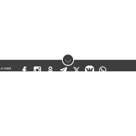
к нам :
 17809-СИ от 26 июля 2019 года
ены. Ретрансляция и цитирование материалов разрешается при указании ги
кста
енциальности
Правила сайта
Правила классифайд