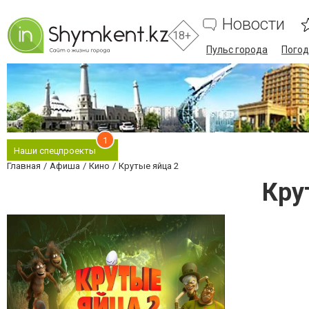
Новости
18+
Пульс города
Погод
1
Наши спецпроекты
Главная
Афиша
Кино
Крутые яйца 2
Кру