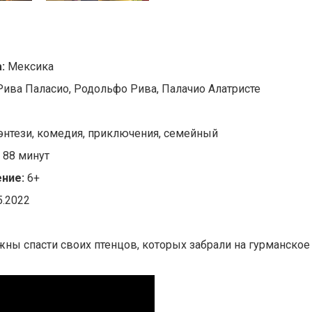
а:
Мексика
Рива Паласио, Родольфо Рива, Палачио Алатристе
нтези, комедия, приключения, семейный
:
88 минут
ние:
6+
5.2022
лжны спасти своих птенцов, которых забрали на гурманско