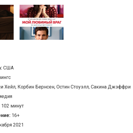
а:
США
чингс
и Хейл, Корбин Бернсен, Остин Стоуэлл, Сакина Джэффри
медия
:
102 минут
ние:
16+
кабря 2021