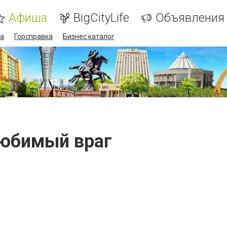
Афиша
BigCityLife
Объявления
а
Горсправка
Бизнес каталог
юбимый враг