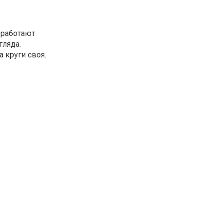
 работают
гляда.
 круги своя.