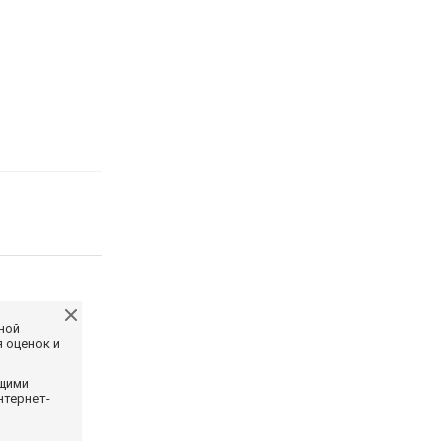
ной
 оценок и
ющими
нтернет-