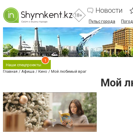
Новости
18+
Пульс города
Погод
1
Наши спецпроекты
Главная
Афиша
Кино
Мой любимый враг
Мой л