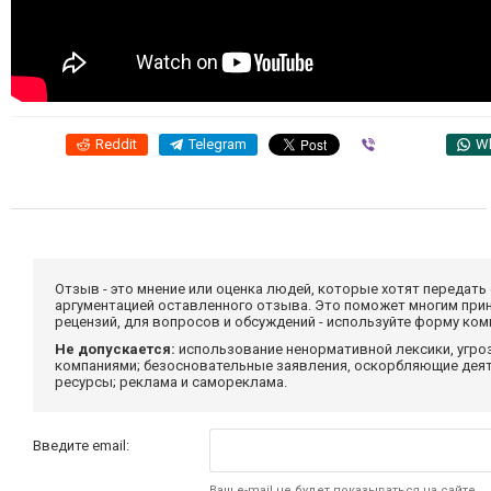
Reddit
Telegram
Viber
W
Отзыв - это мнение или оценка людей, которые хотят передать
аргументацией оставленного отзыва. Это поможет многим при
рецензий, для вопросов и обсуждений - используйте форму ко
Не допускается:
использование ненормативной лексики, угро
компаниями; безосновательные заявления, оскорбляющие деяте
ресурсы; реклама и самореклама.
Введите email:
Ваш e-mail не будет показываться на сайте