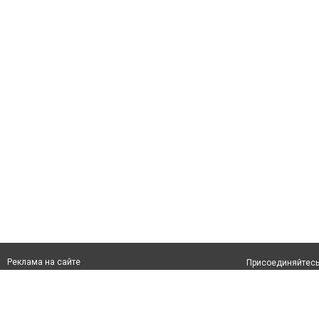
Реклама на сайте
Присоединяйтесь 
Франшиза "CitySites"