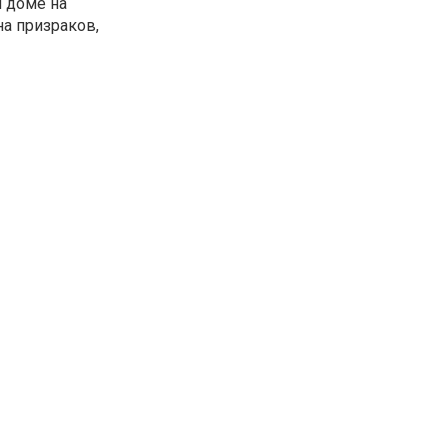
м доме на
на призраков,