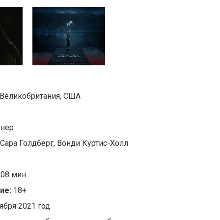
Великобритания, США
кнер
 Сара Голдберг, Вонди Куртис-Холл
108 мин
ие:
18+
тября 2021 год