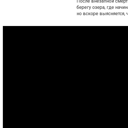
После внезапной смерт
берегу озера, где начи
но вскоре выясняется, 