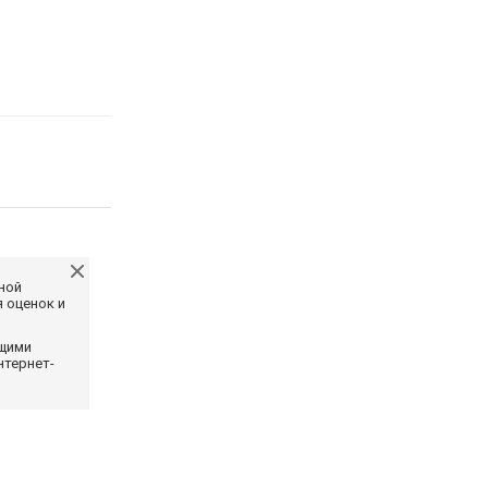
ной
 оценок и
ющими
нтернет-