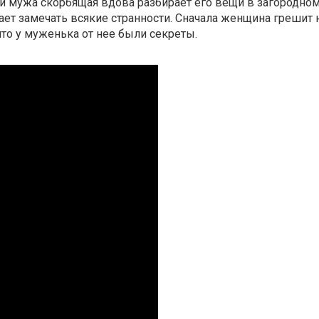
и мужа скорбящая вдова разбирает его вещи в загородно
нает замечать всякие странности. Сначала женщина грешит 
что у муженька от нее были секреты.