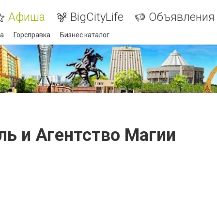
Афиша
BigCityLife
Объявления
а
Горсправка
Бизнес каталог
ель и Агентство Магии