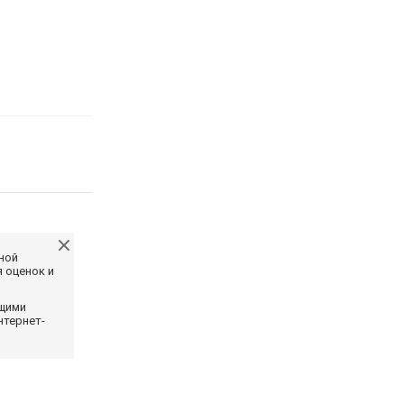
ной
 оценок и
ющими
нтернет-