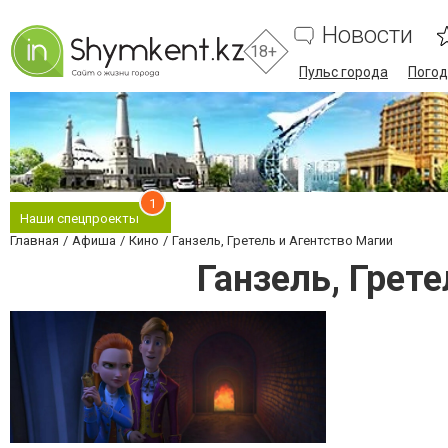
Новости
18+
Пульс города
Погод
1
Наши спецпроекты
Главная
Афиша
Кино
Ганзель, Гретель и Агентство Магии
Ганзель, Грет