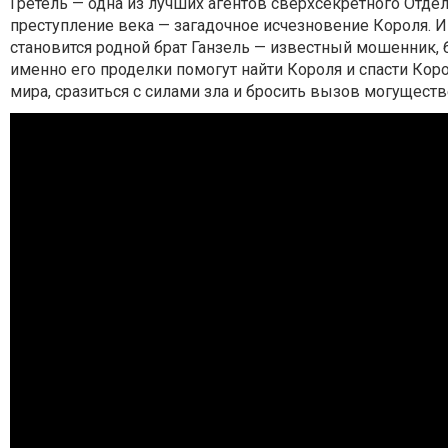
Гретель — одна из лучших агентов сверхсекретного Отде
преступление века — загадочное исчезновение Короля. И 
становится родной брат Ганзель — известный мошенник, 
именно его проделки помогут найти Короля и спасти Кор
мира, сразиться с силами зла и бросить вызов могущест