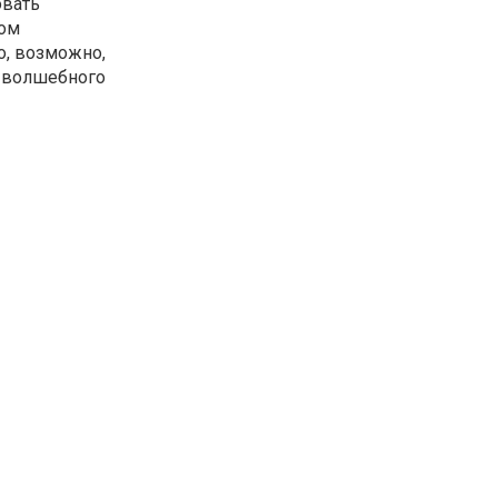
овать
ком
о, возможно,
ы волшебного