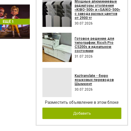
Мощные алюминиевые
радиаторы отопления
«KIBO-500» и «SAIKO-500»
с завода разных цветов
от 2900 тг
ЕЩЁ 1
30.07.2026
Готовое решение для
типографии: Ricoh Pro
C5200s в идеальном
состоянии
31.07.2026
Kaztranslate - бюро
языковых переводов
Шымкент
30.07.2026
Разместить объявление в этом блоке
Добавить