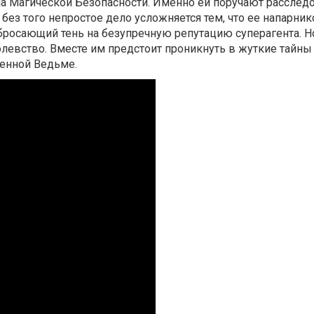
ла Магической Безопасности. Именно ей поручают расслед
без того непростое дело усложняется тем, что ее напарни
бросающий тень на безупречную репутацию суперагента. Н
олевство. Вместе им предстоит проникнуть в жуткие тайн
венной Ведьме.