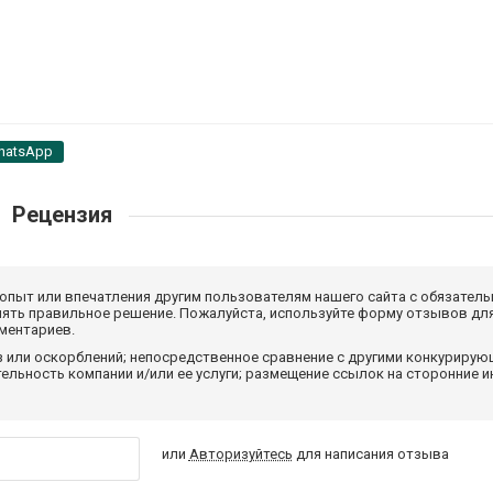
hatsApp
Рецензия
 опыт или впечатления другим пользователям нашего сайта с обязатель
нять правильное решение. Пожалуйста, используйте форму отзывов для
мментариев.
з или оскорблений; непосредственное сравнение с другими конкуриру
льность компании и/или ее услуги; размещение ссылок на сторонние и
или
Авторизуйтесь
для написания отзыва