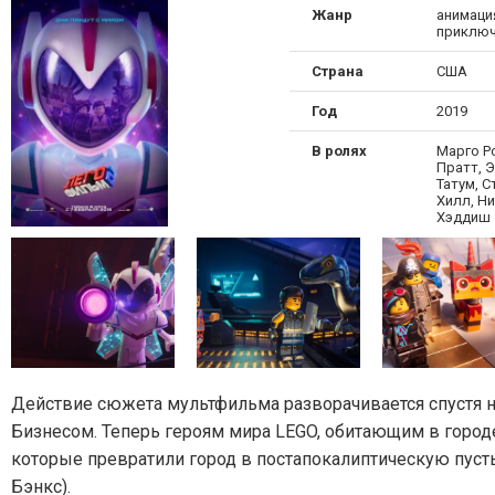
Жанр
анимация
приключ
Страна
США
Год
2019
В ролях
Марго Ро
Пратт, Э
Татум, 
Хилл, Н
Хэддиш
Действие сюжета мультфильма разворачивается спустя н
Бизнесом. Теперь героям мира LEGO, обитающим в городе 
которые превратили город в постапокалиптическую пуст
Бэнкс).