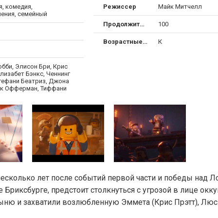
, комедия,
Режиссер
Майк Митчелл
ения, семейный
Продолжительность
100
Возрастные ограничения
К
бби, Элисон Бри, Крис
лизабет Бэнкс, Ченнинг
Стефани Беатриз, Джона
ик Офферман, Тиффани
есколько лет после событий первой части и победы над 
Бриксбурге, предстоит столкнуться с угрозой в лице окку
ыню и захватили возлюбленную Эммета (Крис Прэтт), Люс