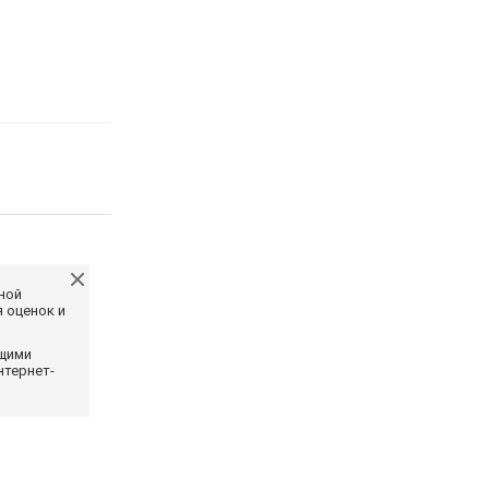
ной
 оценок и
ющими
нтернет-