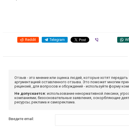
Reddit
Telegram
Viber
W
Отзыв - это мнение или оценка людей, которые хотят передать
аргументацией оставленного отзыва. Это поможет многим при
рецензий, для вопросов и обсуждений - используйте форму ко
Не допускается:
использование ненормативной лексики, угро
компаниями; безосновательные заявления, оскорбляющие деяте
ресурсы; реклама и самореклама.
Введите email: