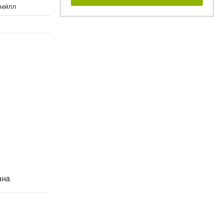
нейлл
на.