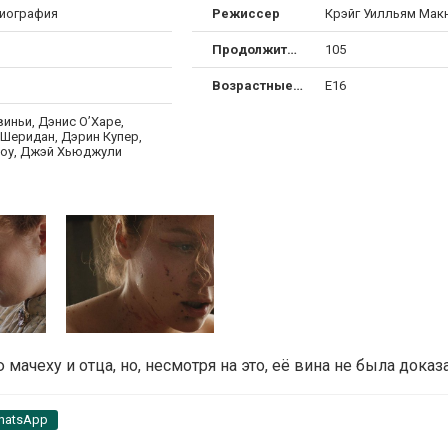
биография
Режиссер
Крэйг Уилльям Мак
Продолжительность
105
Возрастные ограничения
Е16
иньи, Дэнис О’Харе,
Шеридан, Дэрин Купер,
оу, Джэй Хьюджули
ачеху и отца, но, несмотря на это, её вина не была доказа
hatsApp