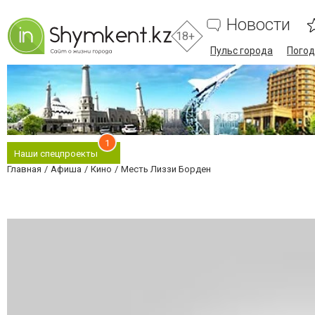
Новости
18+
Пульс города
Погод
1
Наши спецпроекты
Главная
Афиша
Кино
Месть Лиззи Борден