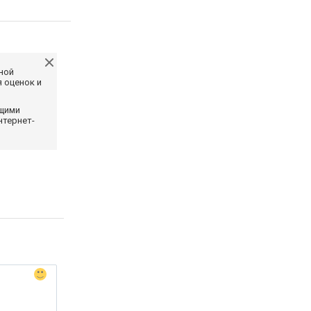
ной
 оценок и
ющими
нтернет-