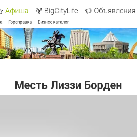
Афиша
BigCityLife
Объявления
а
Горсправка
Бизнес каталог
Месть Лиззи Борден