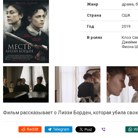
Жанр
драма, 
Страна
США
Год
2019
В ролях
Клоэ Сев
Джейми 
Фиона Ш
Фильм рассказывает о Лиззи Борден, которая убила свою м
Reddit
Telegram
Viber
W