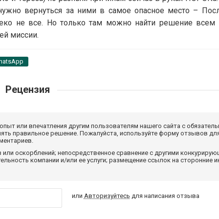
 нужно вернуться за ними в самое опасное место – Посл
еко не все. Но только там можно найти решение всем
ей миссии.
hatsApp
Рецензия
 опыт или впечатления другим пользователям нашего сайта с обязатель
нять правильное решение. Пожалуйста, используйте форму отзывов для
мментариев.
з или оскорблений; непосредственное сравнение с другими конкуриру
льность компании и/или ее услуги; размещение ссылок на сторонние и
или
Авторизуйтесь
для написания отзыва