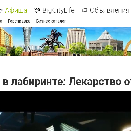
Афиша
BigCityLife
Объявления
а
Горсправка
Бизнес каталог
 в лабиринте: Лекарство о