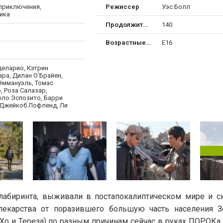
 приключения,
Режиссер
Уэс Болл
ика
Продолжительность
140
Возрастные ограничения
Е16
деларио, Кэтрин
ра, Дилан О’Брайен,
Эммануэль, Томас
, Роза Салазар,
ло Эспозито, Барри
 Джейкоб Лофленд, Ли
лабиринта, выживали в постапокалиптическом мире и с
екарства от поразившего большую часть населения З
о и Тереза) по разным причинам сейчас в руках ПОРОКа.