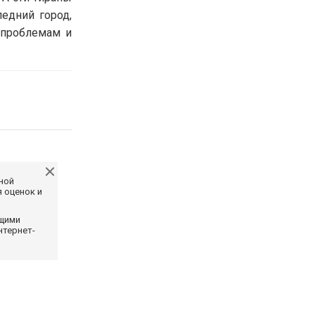
едний город,
 проблемам и
ной
 оценок и
ющими
нтернет-