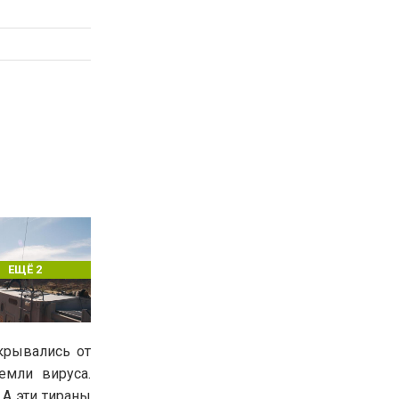
ЕЩЁ 2
крывались от
емли вируса.
 А эти тираны