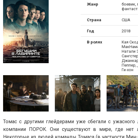
Жанр
боевик,
фантаст
Страна
США
Год
2018
В ролях
Кая Ско
МакНама
Натали 
Сангстер
Джанкар
Пеппер,
Ги-хон
Томас с другими глейдерами уже сбегали с ужасного 
компании ПОРОК. Они существуют в мире, где нет л
Некоторые из людей команды Томаса (в частности Мин-Х